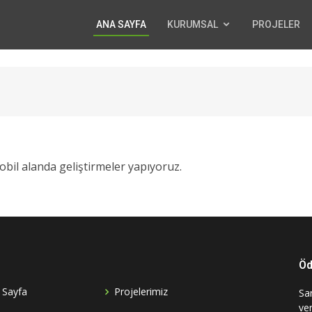
ANA SAYFA
KURUMSAL
PROJELER
mobil alanda geliştirmeler yapıyoruz.
Öd
 Sayfa
Projelerimiz
San
ve