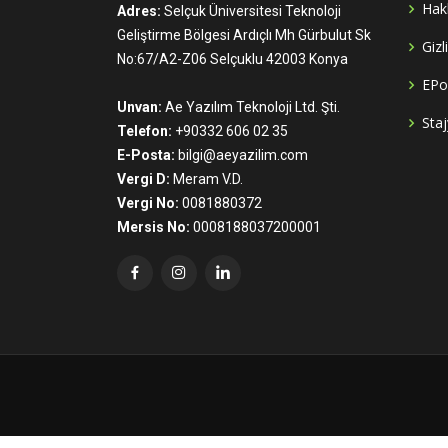
Hak
Adres:
Selçuk Üniversitesi Teknoloji
Geliştirme Bölgesi Ardıçlı Mh Gürbulut Sk
Gizl
No:67/A2-Z06 Selçuklu 42003 Konya
EPo
Unvan:
Ae Yazılım Teknoloji Ltd. Şti.
Staj
Telefon:
+90332 606 02 35
E-Posta:
bilgi@aeyazilim.com
Vergi D:
Meram V.D.
Vergi No:
0081880372
Mersis No:
0008188037200001