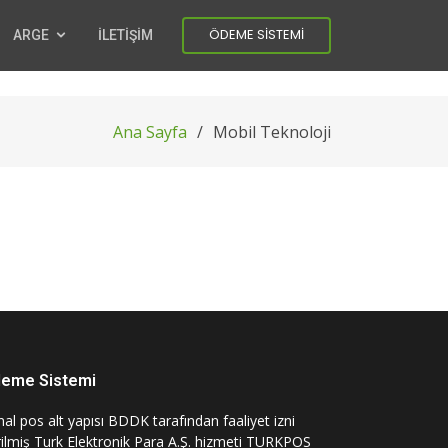
ÖDEME SİSTEMİ
ARGE
İLETİŞİM
Ana Sayfa
Mobil Teknoloji
eme Sistemi
al pos alt yapısı BDDK tarafından faaliyet izni
rilmiş Turk Elektronik Para A.Ş. hizmeti TURKPOS